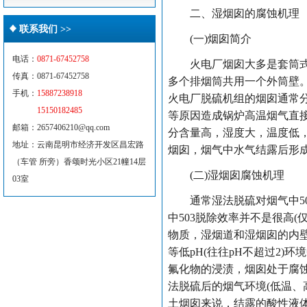
二、湿烟囱的腐蚀机理
联系我们 >>
(一)烟囱简介
电话：
0871-67452758
火电厂烟囱大多是套筒式或
传真：0871-67452758
多个排烟筒共用一个外筒壁
手机：
15887238918
火电厂脱硫机组的烟囱通常分
15150182485
等原因造成锅炉高温烟气直接
邮箱：2657406210@qq.com
分含量高，湿度大，温度低，
地址：云南昆明市经济开发区昌宏路
烟囱，烟气中水气结露后形成
（车管 所旁）香颂时光小区21幢14层
(二)湿烟囱腐蚀机理
03室
通常湿法脱硫对烟气中50:
中503脱除效率并不是很高(
物质，湿烟道和湿烟囱的内
等低pH(往往pH不超过2
氟化物的浸渍，烟囱处于腐
法脱硫后的烟气环境(低温、
土烟囱来说，结露的酸性液