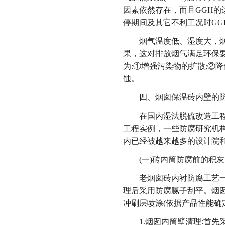
因素依然存在，而且GGH
停期间及其它不利工况时GG
烟气温度低、湿度大，烟囱
果，这对排放烟气满足环保要
为:①增强污染物的扩散;②
蚀。
四、烟囱保温砖内壁的
在国内湿法脱硫改造工程中
工程实例，一些防腐研究机
内已经被越来越多的设计院
(一)砖内筒防腐前的积灰
老烟囱砖内衬防腐工艺一般
理后采用防腐腻子刮平。烟
冲刷层喷涂(依据产品性能确
1.烟囱内筒壁清理:首先