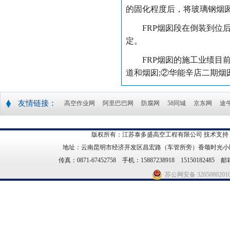
的固化程度后，将玻璃钢烟
FRP烟囱段在倒装到位后
定。
FRP烟囱的施工业绩目前有
道和烟囱;②华能辛店二期烟
友情链接：
高空作业网
阿里巴巴网
防腐网
58同城
京东网
途
版权所有：江苏泰多盛高空工程有限公司 技术支持
地址：云南昆明市经济开发区昌宏路（车管所旁）香颂时光小区21幢14
传真：0871-67452758 手机：15887238918 15150182485 邮箱
苏公网安备 3205080201