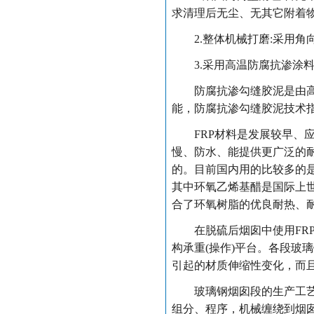
求清理后无尘、无其它附着
2.整体机械打磨:采用角向
3.采用高温防腐抗渗涂料
防腐抗渗勾缝胶泥是由高温
能，防腐抗渗勾缝胶泥技术
FRP材料是发展较早、应
慢、防水、能提供更广泛的
的。目前国内用的比较多的
其中环氧乙烯基醋是国际上
合了环氧树脂的优良耐热、
在脱硫后烟囱中使用FRP
构承重(操作)平台。各段玻
引起的材质伸缩性变化，而
玻璃钢烟囱段的生产工艺比
组分、程序，机械缠绕到烟