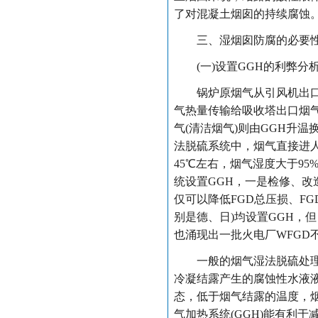
了对混凝土烟囱的持续腐蚀
三、湿烟囱防腐的必要
(一)设置GGH的利弊分
锅炉原烟气从引风机出口侧
气热量传输给吸收塔出口烟气
气(清洁烟气)则由GGH升
法脱硫系统中，烟气直接进
45℃左右，烟气湿度大于9
统设置GGH，一是检修、改
仅可以降低FGD总压损、F
别是德、日)均设置GGH，但
也涌现出一批火电厂WFGD
一般的烟气湿法脱硫处理是依
冷凝结露产生的腐蚀性水液液
态，低于烟气结露的温度，
气加热系统(GGH)能有利