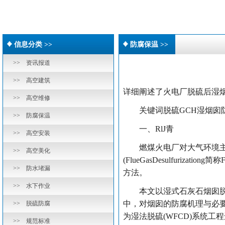
信息分类 >>
防腐保温 >>
>> 资讯报道
>> 高空建筑
详细阐述了火电厂脱硫后湿
>> 高空维修
关键词脱硫GCH湿烟囱
>> 防腐保温
一、RlJ青
>> 高空安装
燃煤火电厂对大气环境主要
>> 高空美化
(FlueGasDesulfuri
>> 防水堵漏
方法。
>> 水下作业
本文以湿式石灰石烟囱脱硫工
中，对烟囱的防腐机理与必
>> 脱硫防腐
为湿法脱硫(WFCD)系统
>> 规范标准