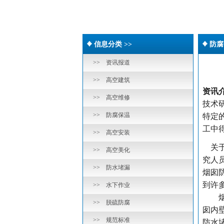
信息分类 >>
防腐
>> 资讯报道
>> 高空建筑
资讯
>> 高空维修
技术
>> 防腐保温
特定
工中
>> 高空安装
关
>> 高空美化
究人
>> 防水堵漏
烟囱
到许
>> 水下作业
烟气
>> 脱硫防腐
囱内
>> 规范标准
防水