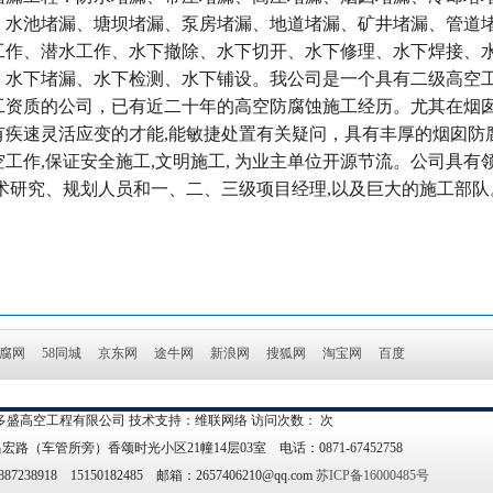
、水池堵漏、塘坝堵漏、泵房堵漏、地道堵漏、矿井堵漏、管道
工作、潜水工作、水下撤除、水下切开、水下修理、水下焊接、
、水下堵漏、水下检测、水下铺设。我公司是一个具有二级高空工
工资质的公司，已有近二十年的高空防腐蚀施工经历。尤其在烟
有疾速灵活应变的才能,能敏捷处置有关疑问，具有丰厚的烟囱防
空工作,保证安全施工,文明施工, 为业主单位开源节流。公司具有
技术研究、规划人员和一、二、三级项目经理,以及巨大的施工部队
腐网
58同城
京东网
途牛网
新浪网
搜狐网
淘宝网
百度
盛高空工程有限公司 技术支持：维联网络 访问次数： 次
（车管所旁）香颂时光小区21幢14层03室 电话：0871-67452758
238918 15150182485 邮箱：2657406210@qq.com
苏ICP备16000485号