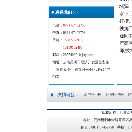
堵漏
联系我们 >>
水下
打捞
电话：
0871-67452758
蚀施
传真：0871-67452758
疑问
手机：
15887238918
产高
15150182485
师,
邮箱：2657406210@qq.com
地址：云南昆明市经济开发区昌宏路
（车管 所旁）香颂时光小区21幢14层
03室
友情链接：
高空作业网
阿里巴巴网
防
版权所有：江苏泰多
地址：云南昆明市经济开发区昌宏路
传真：0871-67452758 手机：15887